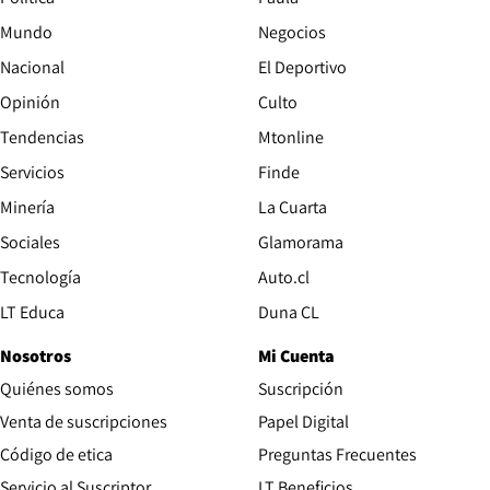
Mundo
Negocios
Nacional
El Deportivo
Opinión
Culto
Tendencias
Mtonline
Servicios
Finde
Opens in new window
Minería
La Cuarta
Opens in new wind
Sociales
Glamorama
Opens in new window
Tecnología
Auto.cl
Opens in new window
LT Educa
Duna CL
Nosotros
Mi Cuenta
Quiénes somos
Suscripción
Opens in new win
Venta de suscripciones
Papel Digital
Opens in new window
Código de etica
Preguntas Frecuentes
Servicio al Suscriptor
LT Beneficios