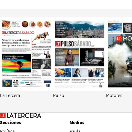
Opens in new window
Opens in ne
La Tercera
Pulso
Motores
Secciones
Medios
Política
Paula