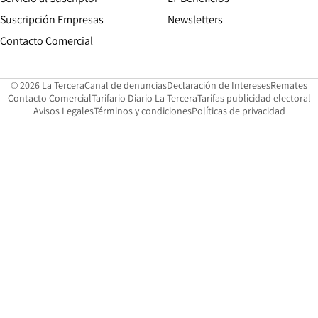
Suscripción Empresas
Newsletters
Opens in new window
Contacto Comercial
Opens in new window
Opens in 
Op
© 2026 La Tercera
Canal de denuncias
Declaración de Intereses
Remates
Opens in new window
Opens in new window
O
Contacto Comercial
Tarifario Diario La Tercera
Tarifas publicidad electoral
Opens in new window
Avisos Legales
Términos y condiciones
Políticas de privacidad