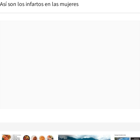
Así son los infartos en las mujeres
Opens in new window
Opens in ne