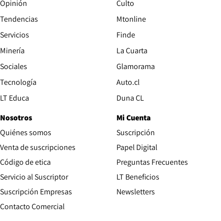
Opinión
Culto
Tendencias
Mtonline
Servicios
Finde
Opens in new window
Minería
La Cuarta
Opens in new wind
Sociales
Glamorama
Opens in new window
Tecnología
Auto.cl
Opens in new window
LT Educa
Duna CL
Nosotros
Mi Cuenta
Quiénes somos
Suscripción
Opens in new win
Venta de suscripciones
Papel Digital
Opens in new window
Código de etica
Preguntas Frecuentes
Servicio al Suscriptor
LT Beneficios
Suscripción Empresas
Newsletters
Opens in new window
Contacto Comercial