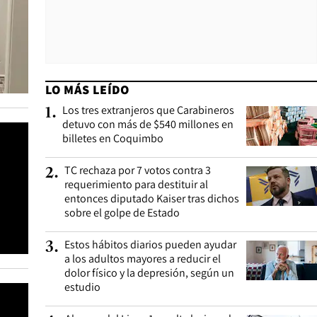
LO MÁS LEÍDO
Los tres extranjeros que Carabineros
1
.
detuvo con más de $540 millones en
billetes en Coquimbo
TC rechaza por 7 votos contra 3
2
.
requerimiento para destituir al
entonces diputado Kaiser tras dichos
sobre el golpe de Estado
Estos hábitos diarios pueden ayudar
3
.
a los adultos mayores a reducir el
dolor físico y la depresión, según un
estudio