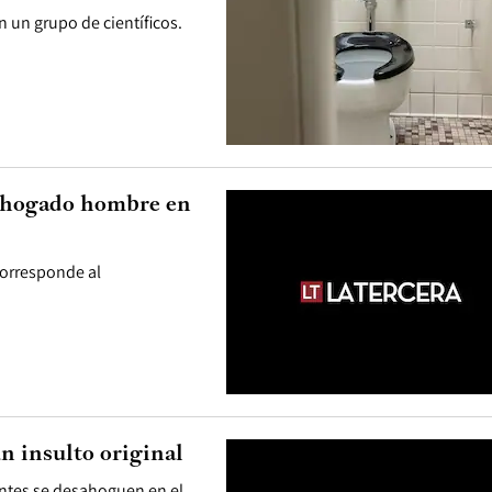
n un grupo de científicos.
ahogado hombre en
corresponde al
n insulto original
ientes se desahoguen en el