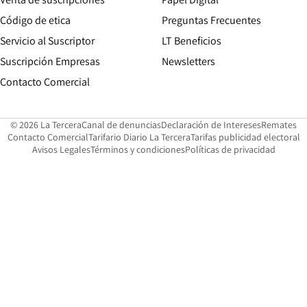
Opens in new window
Código de etica
Preguntas Frecuentes
Servicio al Suscriptor
LT Beneficios
Suscripción Empresas
Newsletters
Opens in new window
Contacto Comercial
Opens in new window
Opens in 
Op
© 2026 La Tercera
Canal de denuncias
Declaración de Intereses
Remates
Opens in new window
Opens in new window
O
Contacto Comercial
Tarifario Diario La Tercera
Tarifas publicidad electoral
Opens in new window
Avisos Legales
Términos y condiciones
Políticas de privacidad