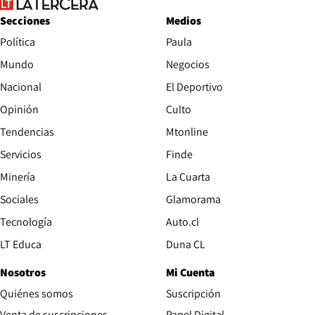
Secciones
Medios
Política
Paula
Mundo
Negocios
Nacional
El Deportivo
Opinión
Culto
Tendencias
Mtonline
Servicios
Finde
Opens in new window
Minería
La Cuarta
Opens in new wind
Sociales
Glamorama
Opens in new window
Tecnología
Auto.cl
Opens in new window
LT Educa
Duna CL
Nosotros
Mi Cuenta
Quiénes somos
Suscripción
Opens in new win
Venta de suscripciones
Papel Digital