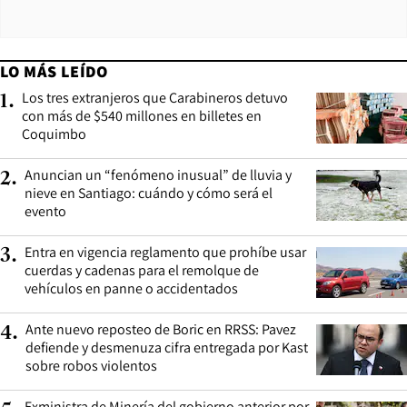
LO MÁS LEÍDO
Los tres extranjeros que Carabineros detuvo
1
.
con más de $540 millones en billetes en
Coquimbo
Anuncian un “fenómeno inusual” de lluvia y
2
.
nieve en Santiago: cuándo y cómo será el
evento
Entra en vigencia reglamento que prohíbe usar
3
.
cuerdas y cadenas para el remolque de
vehículos en panne o accidentados
Ante nuevo reposteo de Boric en RRSS: Pavez
4
.
defiende y desmenuza cifra entregada por Kast
sobre robos violentos
Exministra de Minería del gobierno anterior por