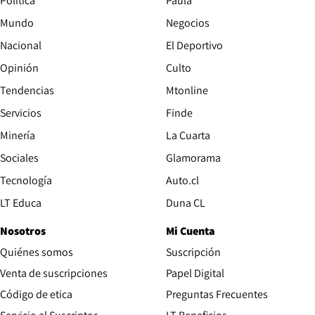
Política
Paula
Mundo
Negocios
Nacional
El Deportivo
Opinión
Culto
Tendencias
Mtonline
Servicios
Finde
Opens in new window
Minería
La Cuarta
Opens in new wind
Sociales
Glamorama
Opens in new window
Tecnología
Auto.cl
Opens in new window
LT Educa
Duna CL
Nosotros
Mi Cuenta
Quiénes somos
Suscripción
Opens in new win
Venta de suscripciones
Papel Digital
Opens in new window
Código de etica
Preguntas Frecuentes