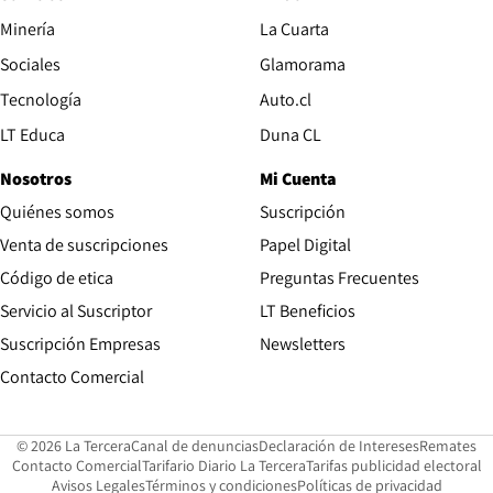
Opens in new window
Minería
La Cuarta
Opens in new wind
Sociales
Glamorama
Opens in new window
Tecnología
Auto.cl
Opens in new window
LT Educa
Duna CL
Nosotros
Mi Cuenta
Quiénes somos
Suscripción
Opens in new win
Venta de suscripciones
Papel Digital
Opens in new window
Código de etica
Preguntas Frecuentes
Servicio al Suscriptor
LT Beneficios
Suscripción Empresas
Newsletters
Opens in new window
Contacto Comercial
Opens in new window
Opens in 
Op
© 2026 La Tercera
Canal de denuncias
Declaración de Intereses
Remates
Opens in new window
Opens in new window
O
Contacto Comercial
Tarifario Diario La Tercera
Tarifas publicidad electoral
Opens in new window
Avisos Legales
Términos y condiciones
Políticas de privacidad