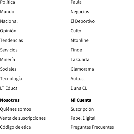
Política
Paula
Mundo
Negocios
Nacional
El Deportivo
Opinión
Culto
Tendencias
Mtonline
Servicios
Finde
Opens in new window
Minería
La Cuarta
Opens in new wind
Sociales
Glamorama
Opens in new window
Tecnología
Auto.cl
Opens in new window
LT Educa
Duna CL
Nosotros
Mi Cuenta
Quiénes somos
Suscripción
Opens in new win
Venta de suscripciones
Papel Digital
Opens in new window
Código de etica
Preguntas Frecuentes