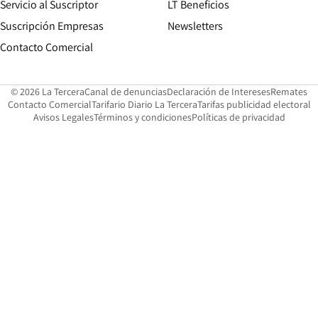
Servicio al Suscriptor
LT Beneficios
Suscripción Empresas
Newsletters
Opens in new window
Contacto Comercial
Opens in new window
Opens in 
Op
© 2026 La Tercera
Canal de denuncias
Declaración de Intereses
Remates
Opens in new window
Opens in new window
O
Contacto Comercial
Tarifario Diario La Tercera
Tarifas publicidad electoral
Opens in new window
Avisos Legales
Términos y condiciones
Políticas de privacidad