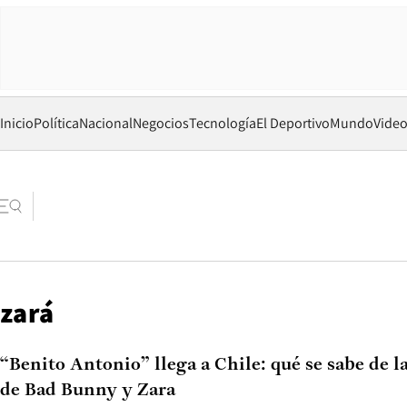
Inicio
Política
Nacional
Negocios
Tecnología
El Deportivo
Mundo
Vide
zará
“Benito Antonio” llega a Chile: qué se sabe de l
de Bad Bunny y Zara