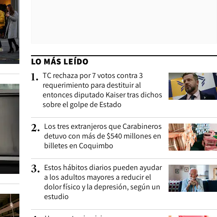
LO MÁS LEÍDO
TC rechaza por 7 votos contra 3
1
.
requerimiento para destituir al
entonces diputado Kaiser tras dichos
sobre el golpe de Estado
Los tres extranjeros que Carabineros
2
.
detuvo con más de $540 millones en
billetes en Coquimbo
Estos hábitos diarios pueden ayudar
3
.
a los adultos mayores a reducir el
dolor físico y la depresión, según un
estudio