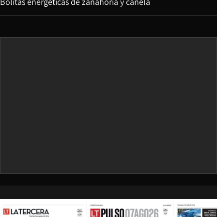
Bolitas energéticas de zanahoria y canela
Opens in new window
Opens in ne