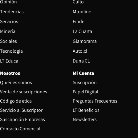
Opinión
Culto
Tendencias
Mtonline
Servicios
Finde
Opens in new window
Minería
La Cuarta
Opens in new wind
Sociales
Glamorama
Opens in new window
Tecnología
Auto.cl
Opens in new window
LT Educa
Duna CL
Nosotros
Mi Cuenta
Quiénes somos
Suscripción
Opens in new win
Venta de suscripciones
Papel Digital
Opens in new window
Código de etica
Preguntas Frecuentes
Servicio al Suscriptor
LT Beneficios
Suscripción Empresas
Newsletters
Opens in new window
Contacto Comercial