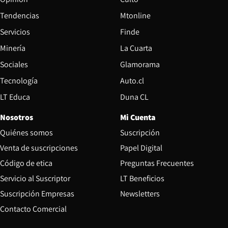
Tendencias
Mtonline
Servicios
Finde
Opens in new window
Minería
La Cuarta
Opens in new wind
Sociales
Glamorama
Opens in new window
Tecnología
Auto.cl
Opens in new window
LT Educa
Duna CL
Nosotros
Mi Cuenta
Quiénes somos
Suscripción
Opens in new win
Venta de suscripciones
Papel Digital
Opens in new window
Código de etica
Preguntas Frecuentes
Servicio al Suscriptor
LT Beneficios
Suscripción Empresas
Newsletters
Opens in new window
Contacto Comercial