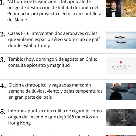
“Al borde de la extinción”: DiCaprio alerta
1
.
riesgo de destrucción de hábitat de ranita del
Pehuenche por proyecto eléctrico en cordillera
del Maule
Cazas F-16 interceptan dos aeronaves civiles
2
.
que violaron espacio aéreo sobre club de golf
donde estaba Trump
Temblor hoy, domingo 9 de agosto en Chile:
3
.
consulta epicentro y magnitud
Ciclón extratropical y vaguadas marcarán
4
.
semana de lluvias, viento y bajas temperaturas
en gran parte del país
Informe apunta a una colilla de cigarrillo como
5
.
origen del incendio que dejó 168 muertos en
Hong Kong