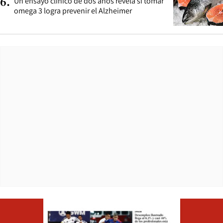
Un ensayo clínico de dos años revela si tomar
6
.
omega 3 logra prevenir el Alzheimer
Opens in ne