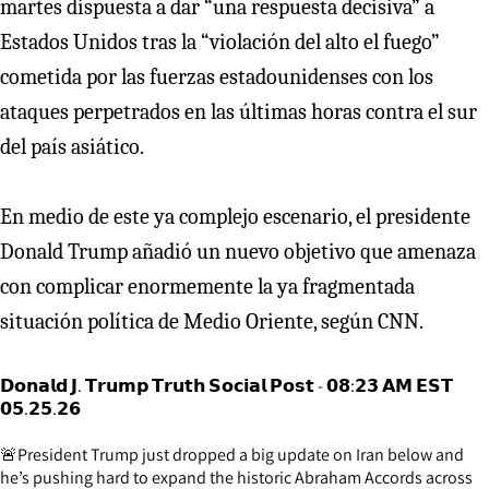
martes dispuesta a dar “una respuesta decisiva” a
Estados Unidos tras la “violación del alto el fuego”
cometida por las fuerzas estadounidenses con los
ataques perpetrados en las últimas horas contra el sur
del país asiático.
En medio de este ya complejo escenario, el presidente
Donald Trump añadió un nuevo objetivo que amenaza
con complicar enormemente la ya fragmentada
situación política de Medio Oriente, según CNN.
𝗗𝗼𝗻𝗮𝗹𝗱 𝗝. 𝗧𝗿𝘂𝗺𝗽 𝗧𝗿𝘂𝘁𝗵 𝗦𝗼𝗰𝗶𝗮𝗹 𝗣𝗼𝘀𝘁 - 𝟬𝟴:𝟮𝟯 𝗔𝗠 𝗘𝗦𝗧
𝟬𝟱.𝟮𝟱.𝟮𝟲
🚨President Trump just dropped a big update on Iran below and
he’s pushing hard to expand the historic Abraham Accords across