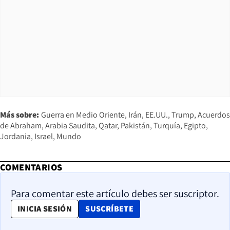
Más sobre:
Guerra en Medio Oriente
Irán
EE.UU.
Trump
Acuerdos
de Abraham
Arabia Saudita
Qatar
Pakistán
Turquía
Egipto
Jordania
Israel
Mundo
COMENTARIOS
Para comentar este artículo debes ser suscriptor.
OPENS IN NEW WINDOW
INICIA SESIÓN
SUSCRÍBETE