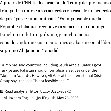
A juicio de CNN, la declaración de Trump de que incluso
Irán podría unirse a los acuerdos en caso de un acuerdo
de paz “parece una fantasía”. “Es impensable que la
República Islámica reconozca a su acérrimo enemigo,
Israel, en un futuro próximo, y mucho menos
considerando que sus incursiones acabaron con al líder
supremo Alí Jamenei”, añadió.
Trump has said countries including Saudi Arabia, Qatar, Egypt,
Turkiye and Pakistan should normalise Israel ties under the
'Abraham Accords'. However, Ali Vaez at the International Crisis
Group says the idea “is not feasible at all.”
🟥 Read analysis ⤵️
https://t.co/Uz7JXeqsRO
— Al Jazeera English (@AJEnglish)
May 26, 2026