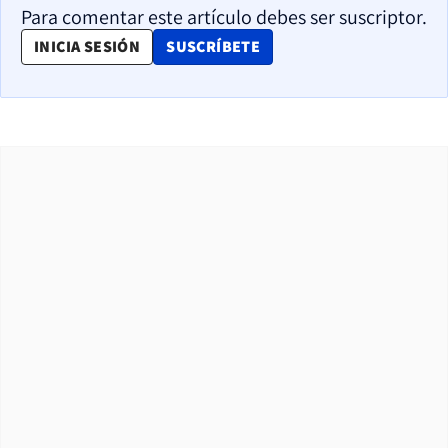
Para comentar este artículo debes ser suscriptor.
OPENS IN NEW WINDOW
INICIA SESIÓN
SUSCRÍBETE