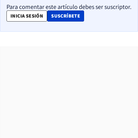
Para comentar este artículo debes ser suscriptor.
OPENS IN NEW WINDOW
INICIA SESIÓN
SUSCRÍBETE