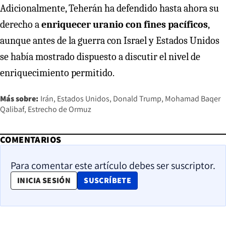
Adicionalmente, Teherán ha defendido hasta ahora su
derecho a
enriquecer uranio con fines pacíficos
,
aunque antes de la guerra con Israel y Estados Unidos
se había mostrado dispuesto a discutir el nivel de
enriquecimiento permitido.
Más sobre:
Irán
Estados Unidos
Donald Trump
Mohamad Baqer
Qalibaf
Estrecho de Ormuz
COMENTARIOS
Para comentar este artículo debes ser suscriptor.
OPENS IN NEW WINDOW
INICIA SESIÓN
SUSCRÍBETE