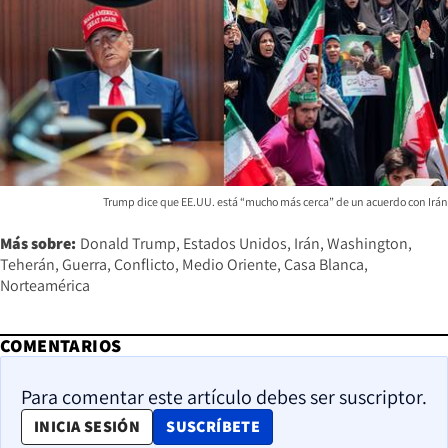
Trump dice que EE.UU. está “mucho más cerca” de un acuerdo con Irán
Más sobre:
Donald Trump
Estados Unidos
Irán
Washington
Teherán
Guerra
Conflicto
Medio Oriente
Casa Blanca
Norteamérica
COMENTARIOS
Para comentar este artículo debes ser suscriptor.
OPENS IN NEW WINDOW
INICIA SESIÓN
SUSCRÍBETE