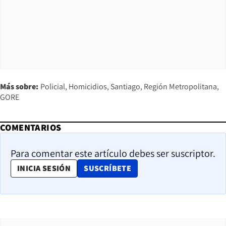
Más sobre:
Policial
Homicidios
Santiago
Región Metropolitana
GORE
COMENTARIOS
Para comentar este artículo debes ser suscriptor.
OPENS IN NEW WINDOW
INICIA SESIÓN
SUSCRÍBETE