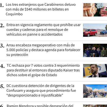
Los tres extranjeros que Carabineros detuvo
1
.
con más de $540 millones en billetes en
Coquimbo
Entra en vigencia reglamento que prohíbe usar
2
.
cuerdas y cadenas para el remolque de
vehículos en panne o accidentados
Arrau encabeza megaoperativo con más de
3
.
5.000 policías y destaca agenda para fortalecer
su protección
TC rechaza por 7 votos contra 3 requerimiento
4
.
para destituir al entonces diputado Kaiser tras
dichos sobre el golpe de Estado
DC cuestiona detención de dirigentes de la
5
.
Confusam y asegura que procedimiento fue
“desproporcionado e injustificable”
Ramiro Mendoza y posible derogación del
6
.