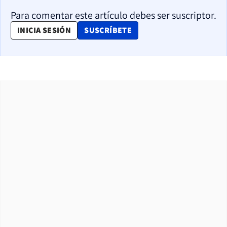
Para comentar este artículo debes ser suscriptor.
OPENS IN NEW WINDOW
INICIA SESIÓN
SUSCRÍBETE