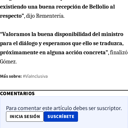
existiendo una buena recepción de Bellolio al
respecto”
, dijo Rementería.
“Valoramos la buena disponibilidad del ministro
para el diálogo y esperamos que ello se traduzca,
próximamente en alguna acción concreta”
, finalizó
Gómez.
Más sobre:
#VíaInclusiva
COMENTARIOS
Para comentar este artículo debes ser suscriptor.
OPENS IN NEW WINDOW
INICIA SESIÓN
SUSCRÍBETE