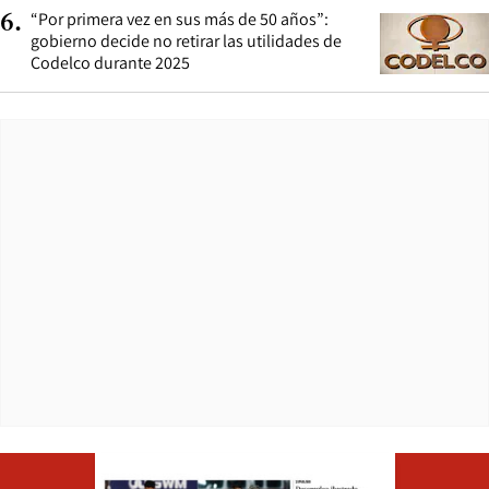
“Por primera vez en sus más de 50 años”:
6
.
gobierno decide no retirar las utilidades de
Codelco durante 2025
Opens in ne