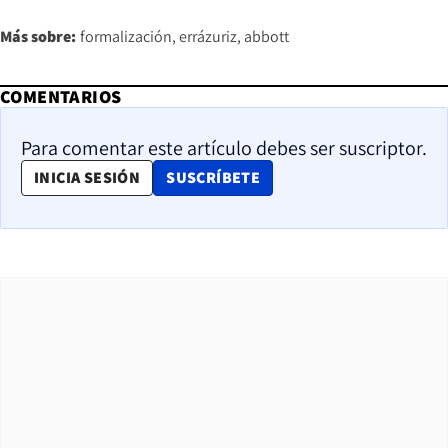
Más sobre:
formalización
errázuriz
abbott
COMENTARIOS
Para comentar este artículo debes ser suscriptor.
OPENS IN NEW WINDOW
INICIA SESIÓN
SUSCRÍBETE