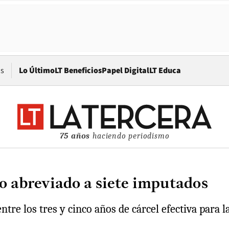
Opens in new window
os
Lo Último
LT Beneficios
Papel Digital
LT Educa
75 años
haciendo periodismo
io abreviado a siete imputados
ntre los tres y cinco años de cárcel efectiva para l