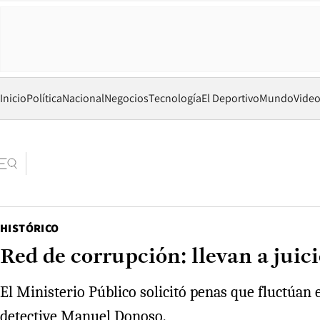
Inicio
Política
Nacional
Negocios
Tecnología
El Deportivo
Mundo
Vide
HISTÓRICO
Red de corrupción: llevan a juic
El Ministerio Público solicitó penas que fluctúan e
detective Manuel Donoso.