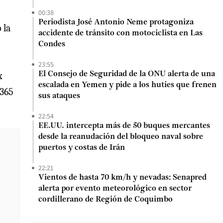
00:38
Periodista José Antonio Neme protagoniza
 la
accidente de tránsito con motociclista en Las
Condes
23:55
x
El Consejo de Seguridad de la ONU alerta de una
escalada en Yemen y pide a los hutíes que frenen
 365
sus ataques
22:54
EE.UU. intercepta más de 50 buques mercantes
desde la reanudación del bloqueo naval sobre
puertos y costas de Irán
22:21
Vientos de hasta 70 km/h y nevadas: Senapred
alerta por evento meteorológico en sector
cordillerano de Región de Coquimbo