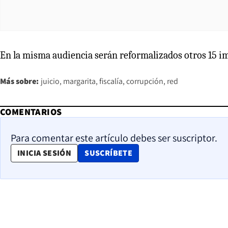
En la misma audiencia serán reformalizados otros 15 i
Más sobre:
juicio
margarita
fiscalía
corrupción
red
COMENTARIOS
Para comentar este artículo debes ser suscriptor.
OPENS IN NEW WINDOW
INICIA SESIÓN
SUSCRÍBETE