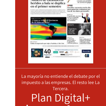
La mayoría no entiende el debate por el
impuesto a las empresas. El resto lee La
Tercera.
Plan Digital+