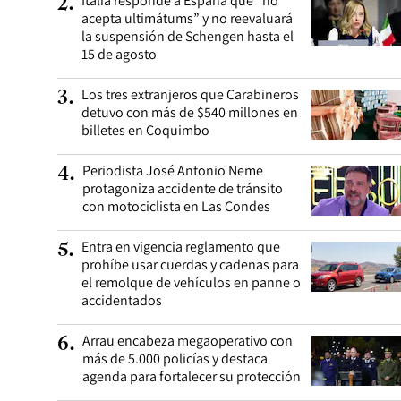
Italia responde a España que “no
2
.
acepta ultimátums” y no reevaluará
la suspensión de Schengen hasta el
15 de agosto
Los tres extranjeros que Carabineros
3
.
detuvo con más de $540 millones en
billetes en Coquimbo
Periodista José Antonio Neme
4
.
protagoniza accidente de tránsito
con motociclista en Las Condes
Entra en vigencia reglamento que
5
.
prohíbe usar cuerdas y cadenas para
el remolque de vehículos en panne o
accidentados
Arrau encabeza megaoperativo con
6
.
más de 5.000 policías y destaca
agenda para fortalecer su protección