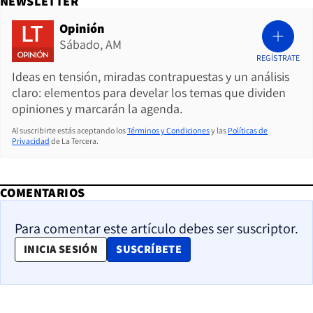
NEWSLETTER
Opinión
Sábado, AM
REGÍSTRATE
Ideas en tensión, miradas contrapuestas y un análisis
claro: elementos para develar los temas que dividen
opiniones y marcarán la agenda.
Al suscribirte estás aceptando los
Términos y Condiciones
y las
Políticas de
Privacidad
de La Tercera.
COMENTARIOS
Para comentar este artículo debes ser suscriptor.
OPENS IN NEW WINDOW
INICIA SESIÓN
SUSCRÍBETE