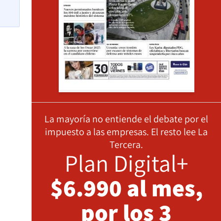
La mayoría no entiende el debate por el
impuesto a las empresas. El resto lee La
Tercera.
Plan Digital+
$6.990 al mes,
por los 3