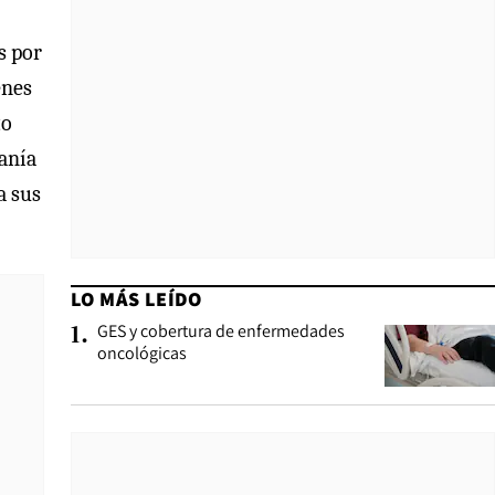
s por
enes
to
danía
a sus
LO MÁS LEÍDO
GES y cobertura de enfermedades
1
.
oncológicas