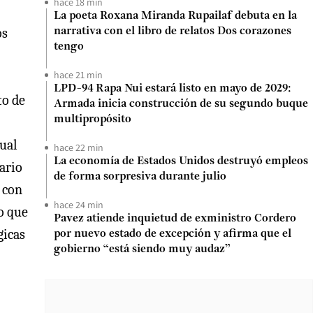
hace 18 min
La poeta Roxana Miranda Rupailaf debuta en la
os
narrativa con el libro de relatos Dos corazones
tengo
hace 21 min
LPD-94 Rapa Nui estará listo en mayo de 2029:
to de
Armada inicia construcción de su segundo buque
multipropósito
tual
hace 22 min
La economía de Estados Unidos destruyó empleos
ario
de forma sorpresiva durante julio
 con
hace 24 min
o que
Pavez atiende inquietud de exministro Cordero
gicas
por nuevo estado de excepción y afirma que el
gobierno “está siendo muy audaz”