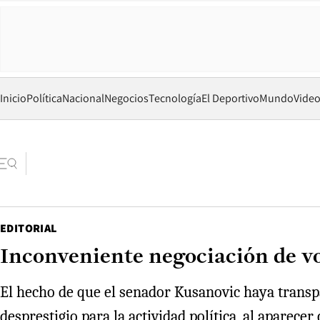
Inicio
Política
Nacional
Negocios
Tecnología
El Deportivo
Mundo
Vide
EDITORIAL
Inconveniente negociación de v
El hecho de que el senador Kusanovic haya transpa
desprestigio para la actividad política, al aparec