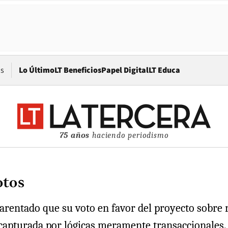
Opens in new window
os
Lo Último
LT Beneficios
Papel Digital
LT Educa
75 años
haciendo periodismo
otos
rentado que su voto en favor del proyecto sobre r
er capturada por lógicas meramente transaccionales.