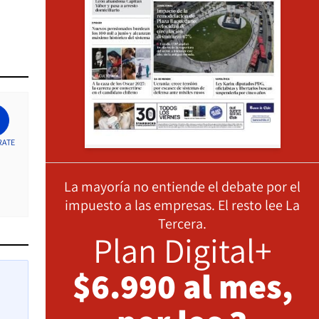
RATE
La mayoría no entiende el debate por el
impuesto a las empresas. El resto lee La
Tercera.
Plan Digital+
$6.990 al mes,