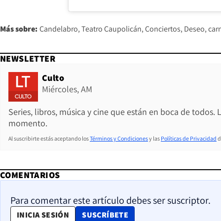
Más sobre:
Candelabro
Teatro Caupolicán
Conciertos
Deseo, car
NEWSLETTER
Culto
Miércoles, AM
Series, libros, música y cine que están en boca de todos. 
momento.
Al suscribirte estás aceptando los
Términos y Condiciones
y las
Políticas de Privacidad
d
COMENTARIOS
Para comentar este artículo debes ser suscriptor.
OPENS IN NEW WINDOW
INICIA SESIÓN
SUSCRÍBETE