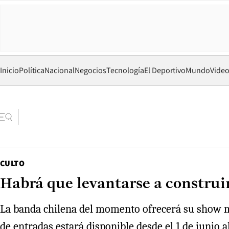
Inicio
Política
Nacional
Negocios
Tecnología
El Deportivo
Mundo
Vide
CULTO
Habrá que levantarse a constru
La banda chilena del momento ofrecerá su show más
de entradas estará disponible desde el 1 de junio a