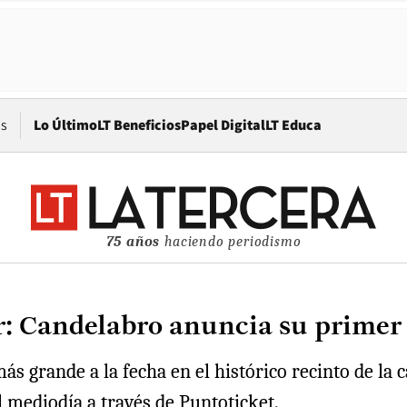
Opens in new window
os
Lo Último
LT Beneficios
Papel Digital
LT Educa
75 años
haciendo periodismo
ir: Candelabro anuncia su prime
 grande a la fecha en el histórico recinto de la c
l mediodía a través de Puntoticket.