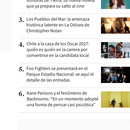
sombras de Tierra, su nueva novela
que ya prepara su salto al cine
Los Pueblos del Mar: la amenaza
3
.
histórica latente en La Odisea de
Christopher Nolan
Chile a la caza de los Oscar 2027:
4
.
quién es quién en la carrera por
convertirse en la candidata local
Foo Fighters se presentará en el
5
.
Parque Estadio Nacional: ve aquí el
detalle de las entradas
Kane Parsons y el fenómeno de
6
.
Backrooms: “En un momento adopté
una forma de pensar casi psicótica”