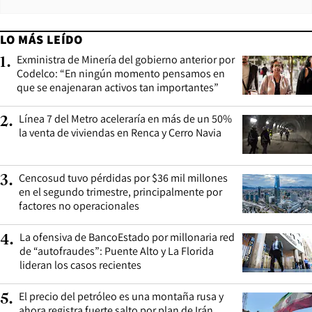
LO MÁS LEÍDO
Exministra de Minería del gobierno anterior por
1
.
Codelco: “En ningún momento pensamos en
que se enajenaran activos tan importantes”
Línea 7 del Metro aceleraría en más de un 50%
2
.
la venta de viviendas en Renca y Cerro Navia
Cencosud tuvo pérdidas por $36 mil millones
3
.
en el segundo trimestre, principalmente por
factores no operacionales
La ofensiva de BancoEstado por millonaria red
4
.
de “autofraudes”: Puente Alto y La Florida
lideran los casos recientes
El precio del petróleo es una montaña rusa y
5
.
ahora registra fuerte salto por plan de Irán