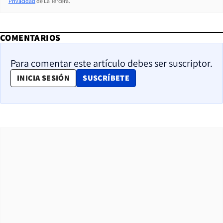
Privacidad
de La Tercera.
COMENTARIOS
Para comentar este artículo debes ser suscriptor.
OPENS IN NEW WINDOW
INICIA SESIÓN
SUSCRÍBETE