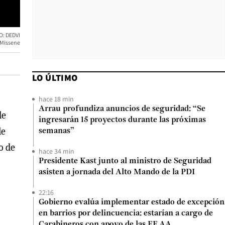
O: DEDVI
 Missene
LO ÚLTIMO
hace 18 min
Arrau profundiza anuncios de seguridad: “Se
de
ingresarán 15 proyectos durante las próximas
le
semanas”
o de
hace 34 min
Presidente Kast junto al ministro de Seguridad
asisten a jornada del Alto Mando de la PDI
22:16
Gobierno evalúa implementar estado de excepción
en barrios por delincuencia: estarían a cargo de
Carabineros con apoyo de las FF.AA.