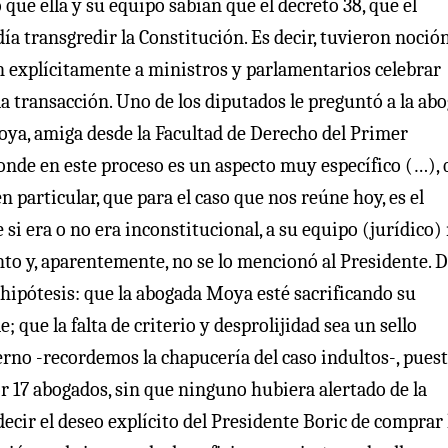
que ella y su equipo sabían que el decreto 38, que el
ía transgredir la Constitución. Es decir, tuvieron noció
n explícitamente a ministros y parlamentarios celebrar
a transacción. Uno de los diputados le preguntó a la ab
 Moya, amiga desde la Facultad de Derecho del Primer
onde en este proceso es un aspecto muy específico (…),
n particular, que para el caso que nos reúne hoy, es el
 si era o no era inconstitucional, a su equipo (jurídico) 
nto y, aparentemente, no se lo mencionó al Presidente. 
hipótesis: que la abogada Moya esté sacrificando su
; que la falta de criterio y desprolijidad sea un sello
erno -recordemos la chapucería del caso indultos-, pues
r 17 abogados, sin que ninguno hubiera alertado de la
ecir el deseo explícito del Presidente Boric de comprar 