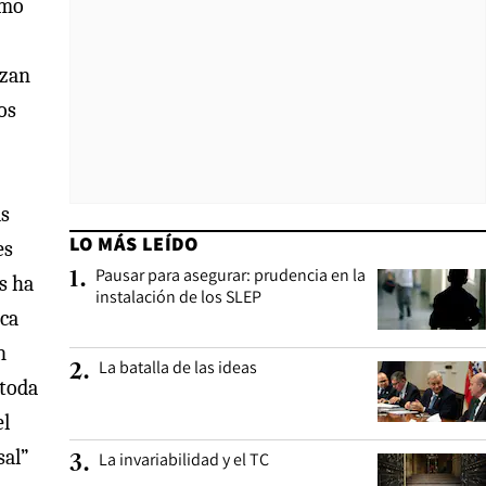
omo
rzan
os
as
LO MÁS LEÍDO
es
Pausar para asegurar: prudencia en la
1
.
s ha
instalación de los SLEP
ica
n
La batalla de las ideas
2
.
 toda
el
sal”
La invariabilidad y el TC
3
.