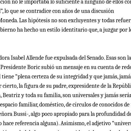
tución no le importaba lo suficiente a ninguno de ellos c
l”, lo que se contradice con años de una discusión
Moneda. Las hipótesis no son excluyentes y todas refue
bierno ha hecho un estilo identitario que, a juzgar por l
ora Isabel Allende fue expulsada del Senado. Esas son l
el Presidente Boric subió un mensaje en su cuenta de red
 tiene “plena certeza de su integridad y que jamás, jamá
cierto, la figura de su padre, expresidente de la Repúbl
Beatriz y toda su familia, son universales y jamás será
 espacio familiar, doméstico, de círculos de conocidos de
señora Bussi-, algo poco apropiado para la profundidad d
o hace referencia alguna). Asimismo, el adjetivo “univer