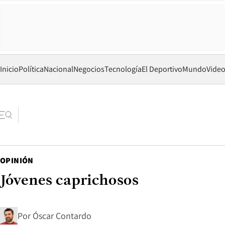
Inicio
Política
Nacional
Negocios
Tecnología
El Deportivo
Mundo
Vide
OPINIÓN
Jóvenes caprichosos
Por
Óscar Contardo