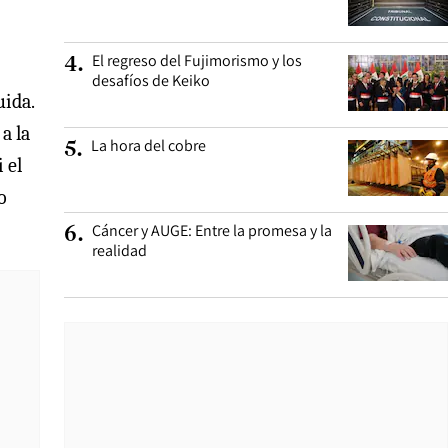
El regreso del Fujimorismo y los
4
.
:
desafíos de Keiko
uida.
a la
La hora del cobre
5
.
 el
o
Cáncer y AUGE: Entre la promesa y la
6
.
realidad