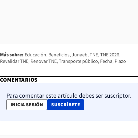
Más sobre:
Educación
Beneficios
Junaeb
TNE
TNE 2026
Revalidar TNE
Renovar TNE
Transporte público
Fecha
Plazo
COMENTARIOS
Para comentar este artículo debes ser suscriptor.
OPENS IN NEW WINDOW
INICIA SESIÓN
SUSCRÍBETE