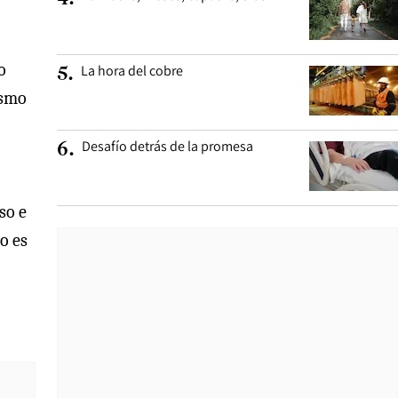
o
La hora del cobre
5
.
ismo
Desafío detrás de la promesa
6
.
so e
o es