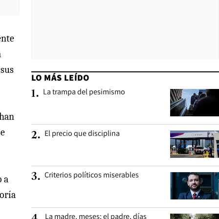
ente
a
 sus
LO MÁS LEÍDO
La trampa del pesimismo
1
.
 han
se
El precio que disciplina
2
.
Criterios políticos miserables
3
.
o a
oría
La madre, meses; el padre, días
4
.