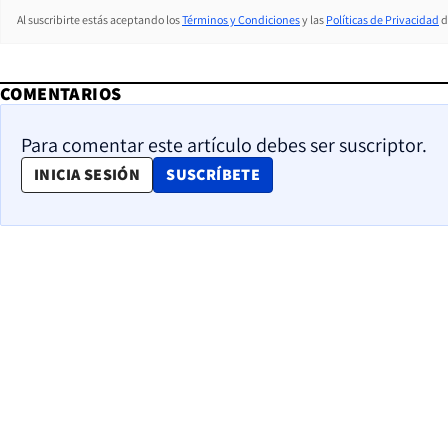
Al suscribirte estás aceptando los
Términos y Condiciones
y las
Políticas de Privacidad
d
COMENTARIOS
Para comentar este artículo debes ser suscriptor.
OPENS IN NEW WINDOW
INICIA SESIÓN
SUSCRÍBETE