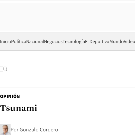
Inicio
Política
Nacional
Negocios
Tecnología
El Deportivo
Mundo
Vide
OPINIÓN
Tsunami
Por
Gonzalo Cordero