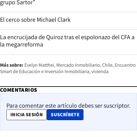
grupo Sartor”
El cerco sobre Michael Clark
La encrucijada de Quiroz tras el espolonazo del CFA a
la megarreforma
Más sobre:
Evelyn Matthei
Mercado Inmobiliario
Chile
Encuentro
Smart de Educación e Inversión Inmobiliaria
vivienda
COMENTARIOS
Para comentar este artículo debes ser suscriptor.
OPENS IN NEW WINDOW
INICIA SESIÓN
SUSCRÍBETE