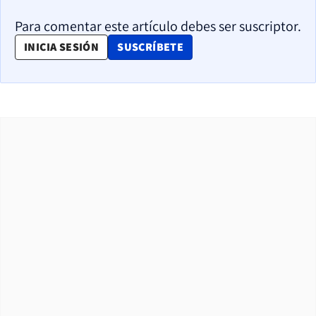
Para comentar este artículo debes ser suscriptor.
OPENS IN NEW WINDOW
INICIA SESIÓN
SUSCRÍBETE