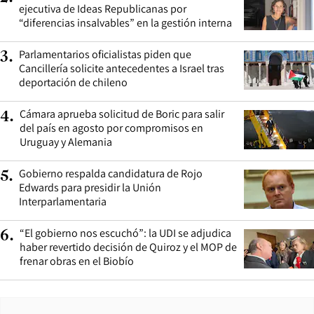
ejecutiva de Ideas Republicanas por
“diferencias insalvables” en la gestión interna
Parlamentarios oficialistas piden que
3
.
Cancillería solicite antecedentes a Israel tras
deportación de chileno
Cámara aprueba solicitud de Boric para salir
4
.
del país en agosto por compromisos en
Uruguay y Alemania
Gobierno respalda candidatura de Rojo
5
.
Edwards para presidir la Unión
Interparlamentaria
“El gobierno nos escuchó”: la UDI se adjudica
6
.
haber revertido decisión de Quiroz y el MOP de
frenar obras en el Biobío