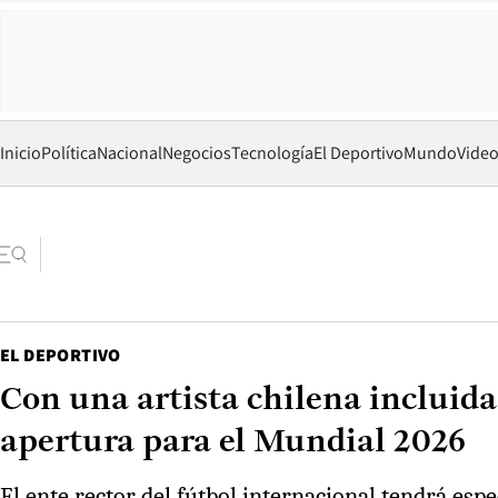
Inicio
Política
Nacional
Negocios
Tecnología
El Deportivo
Mundo
Vide
EL DEPORTIVO
Con una artista chilena incluida
apertura para el Mundial 2026
El ente rector del fútbol internacional tendrá esp