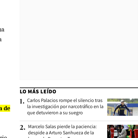
ha
a
LO MÁS LEÍDO
Carlos Palacios rompe el silencio tras
1
.
la investigación por narcotráfico en la
a de
que detuvieron a su suegro
Marcelo Salas pierde la paciencia:
2
.
despide a Arturo Sanhueza de la
cio