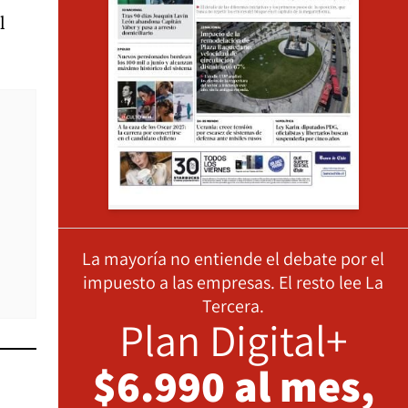
l
La mayoría no entiende el debate por el
impuesto a las empresas. El resto lee La
Tercera.
Plan Digital+
$6.990 al mes,