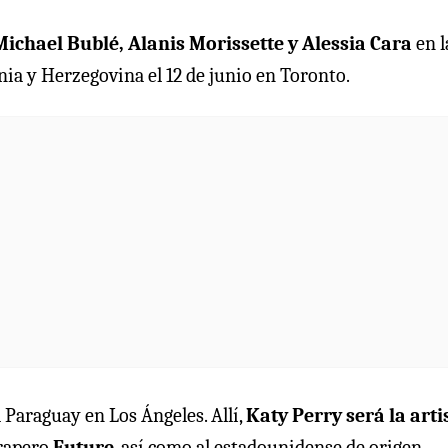
Michael Bublé, Alanis Morissette y Alessia Cara
en l
nia y Herzegovina el 12 de junio en Toronto.
 Paraguay en Los Ángeles. Allí,
Katy Perry será la arti
 rapero
Future
, así como al estadounidense de origen