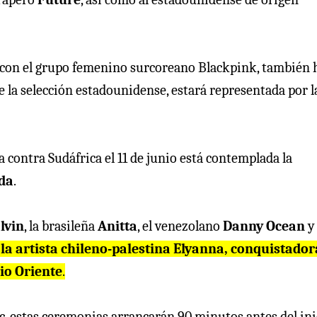
ama con el grupo femenino surcoreano Blackpink, también 
e la selección estadounidense, estará representada por l
a contra Sudáfrica el 11 de junio está contemplada la
da
.
lvin
, la brasileña
Anitta
, el venezolano
Danny Ocean
y
 la artista chileno-palestina Elyanna, conquistador
io Oriente
.
c, estas ceremonias arrancarán 90 minutos antes del ini