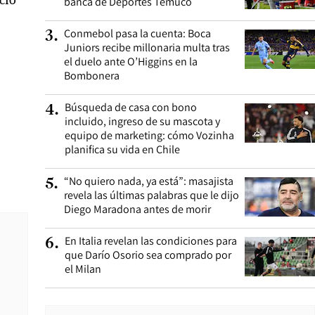
banca de Deportes Temuco
Conmebol pasa la cuenta: Boca
3
.
Juniors recibe millonaria multa tras
el duelo ante O’Higgins en la
Bombonera
Búsqueda de casa con bono
4
.
incluido, ingreso de su mascota y
equipo de marketing: cómo Vozinha
planifica su vida en Chile
“No quiero nada, ya está”: masajista
5
.
revela las últimas palabras que le dijo
Diego Maradona antes de morir
En Italia revelan las condiciones para
6
.
que Darío Osorio sea comprado por
el Milan