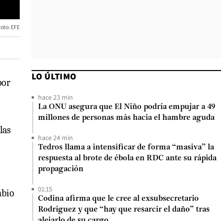
oto: EFE
LO ÚLTIMO
por
hace 23 min
La ONU asegura que El Niño podría empujar a 49
millones de personas más hacia el hambre aguda
las
hace 24 min
Tedros llama a intensificar de forma “masiva” la
respuesta al brote de ébola en RDC ante su rápida
propagación
01:15
mbio
Codina afirma que le cree al exsubsecretario
Rodríguez y que “hay que resarcir el daño” tras
alejarlo de su cargo