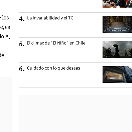
 los
La invariabilidad y el TC
4
.
e, es
do A,
El clímax de “El Niño” en Chile
5
.
s
de
Cuidado con lo que deseas
6
.