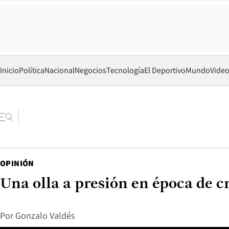
Inicio
Política
Nacional
Negocios
Tecnología
El Deportivo
Mundo
Vide
OPINIÓN
Una olla a presión en época de cr
Por
Gonzalo Valdés