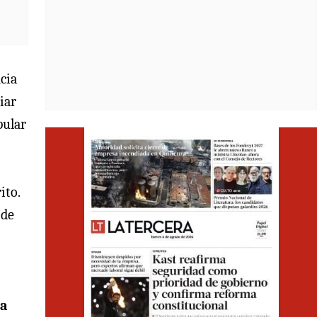
cia
iar
pular
Opens i
ito.
 de
ía