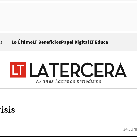
Opens in new window
os
Lo Último
LT Beneficios
Papel Digital
LT Educa
75 años
haciendo periodismo
isis
24 JUN