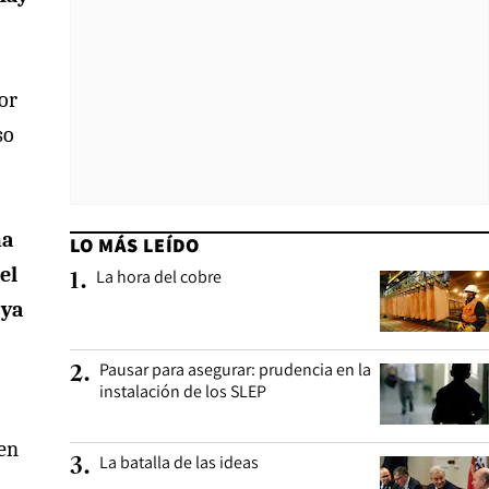
or
so
ma
LO MÁS LEÍDO
el
La hora del cobre
1
.
 ya
Pausar para asegurar: prudencia en la
2
.
instalación de los SLEP
ten
La batalla de las ideas
3
.