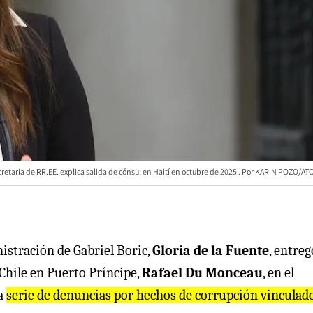
taria de RR.EE. explica salida de cónsul en Haití en octubre de 2025
KARIN POZO/AT
istración de Gabriel Boric,
Gloria de la Fuente
, entreg
 Chile en Puerto Príncipe,
Rafael Du Monceau
, en el
na
serie de denuncias por hechos de corrupción vinculad