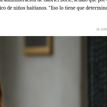
ico de niños haitianos. "Eso lo tiene que determin
18 JUN