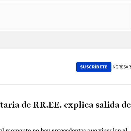
SUSCRÍBETE
INGRESAR
ria de RR.EE. explica salida de
or el momento no hay antecedentes que vinculen al