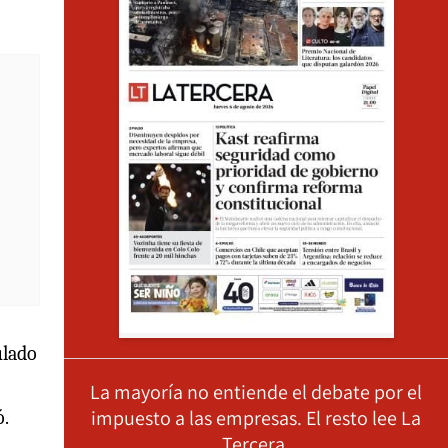
ulado
La mayoría no entiende el debate por el
impuesto a las empresas. El resto lee La
ó.
Tercera.