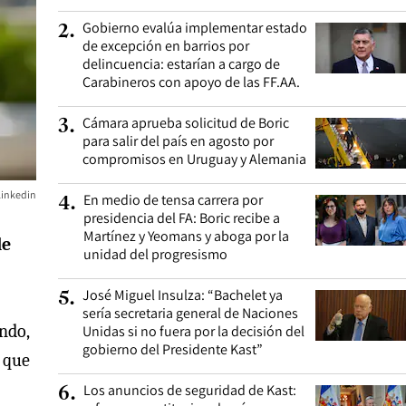
Gobierno evalúa implementar estado
2
.
de excepción en barrios por
delincuencia: estarían a cargo de
Carabineros con apoyo de las FF.AA.
Cámara aprueba solicitud de Boric
3
.
para salir del país en agosto por
compromisos en Uruguay y Alemania
Linkedin
En medio de tensa carrera por
4
.
presidencia del FA: Boric recibe a
Martínez y Yeomans y aboga por la
de
unidad del progresismo
José Miguel Insulza: “Bachelet ya
5
.
sería secretaria general de Naciones
ondo,
Unidas si no fuera por la decisión del
gobierno del Presidente Kast”
 que
Los anuncios de seguridad de Kast:
6
.