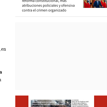
reforma constitucional, más
atribuciones policiales y ofensiva
contra el crimen organizado
, en
a
n
Opens i