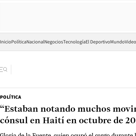
Inicio
Política
Nacional
Negocios
Tecnología
El Deportivo
Mundo
Vide
POLÍTICA
“Estaban notando muchos movimie
cónsul en Haití en octubre de 2
Gloria de la Fuente, quien ocupó el cargo durante