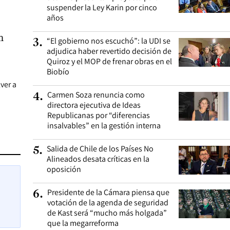
suspender la Ley Karin por cinco
años
n
“El gobierno nos escuchó”: la UDI se
3
.
adjudica haber revertido decisión de
Quiroz y el MOP de frenar obras en el
Biobío
ver a
Carmen Soza renuncia como
4
.
directora ejecutiva de Ideas
Republicanas por “diferencias
insalvables” en la gestión interna
Salida de Chile de los Países No
5
.
Alineados desata críticas en la
oposición
Presidente de la Cámara piensa que
6
.
votación de la agenda de seguridad
de Kast será “mucho más holgada”
que la megarreforma