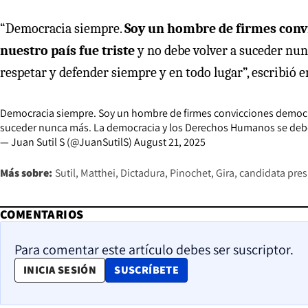
“Democracia siempre.
Soy un hombre de firmes convi
nuestro país fue triste
y no debe volver a suceder nu
respetar y defender siempre y en todo lugar”, escribió en
Democracia siempre. Soy un hombre de firmes convicciones democráti
suceder nunca más. La democracia y los Derechos Humanos se deben
— Juan Sutil S (@JuanSutilS)
August 21, 2025
Más sobre:
Sutil
Matthei
Dictadura
Pinochet
Gira
candidata pres
COMENTARIOS
Para comentar este artículo debes ser suscriptor.
OPENS IN NEW WINDOW
INICIA SESIÓN
SUSCRÍBETE