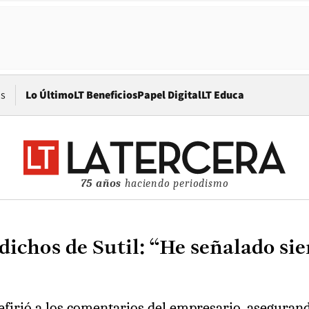
Opens in new window
os
Lo Último
LT Beneficios
Papel Digital
LT Educa
75 años
haciendo periodismo
 dichos de Sutil: “He señalado s
refirió a los comentarios del empresario, asegura