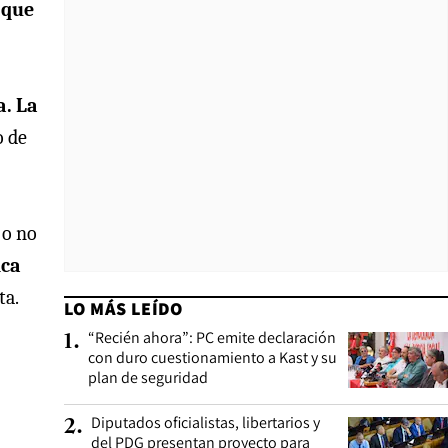
 que
a. La
o de
 o no
nca
ta.
LO MÁS LEÍDO
“Recién ahora”: PC emite declaración
1
.
con duro cuestionamiento a Kast y su
plan de seguridad
Diputados oficialistas, libertarios y
2
.
del PDG presentan proyecto para