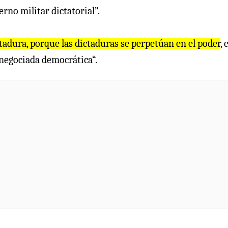
erno militar dictatorial”.
tadura, porque las dictaduras se perpetúan en el poder
, 
 negociada democrática“.