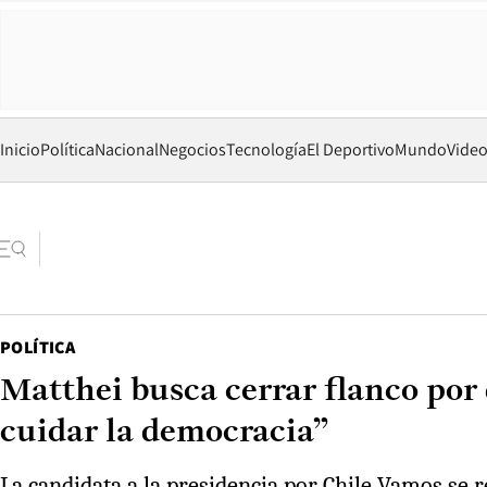
Inicio
Política
Nacional
Negocios
Tecnología
El Deportivo
Mundo
Vide
POLÍTICA
Matthei busca cerrar flanco por
cuidar la democracia”
La candidata a la presidencia por Chile Vamos se 