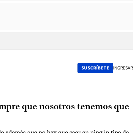
SUSCRÍBETE
INGRESAR
iempre que nosotros tenemos que
ndo además que no hay que caer en ningún tipo de