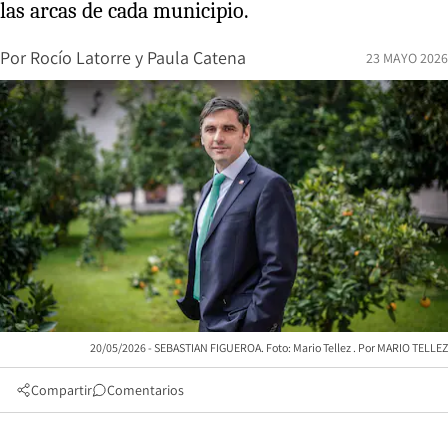
las arcas de cada municipio.
Por
Rocío Latorre
y
Paula Catena
23 MAYO 2026
20/05/2026 - SEBASTIAN FIGUEROA. Foto: Mario Tellez
MARIO TELLEZ
Compartir
Comentarios