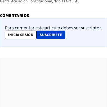
Gente
Acusación Constitucional
Nicolás Grau
AC
COMENTARIOS
Para comentar este artículo debes ser suscriptor.
OPENS IN NEW WINDOW
INICIA SESIÓN
SUSCRÍBETE