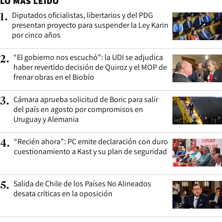
LO MÁS LEÍDO
Diputados oficialistas, libertarios y del PDG
1
.
presentan proyecto para suspender la Ley Karin
por cinco años
“El gobierno nos escuchó”: la UDI se adjudica
2
.
haber revertido decisión de Quiroz y el MOP de
frenar obras en el Biobío
Cámara aprueba solicitud de Boric para salir
3
.
del país en agosto por compromisos en
Uruguay y Alemania
“Recién ahora”: PC emite declaración con duro
4
.
cuestionamiento a Kast y su plan de seguridad
Salida de Chile de los Países No Alineados
5
.
desata críticas en la oposición