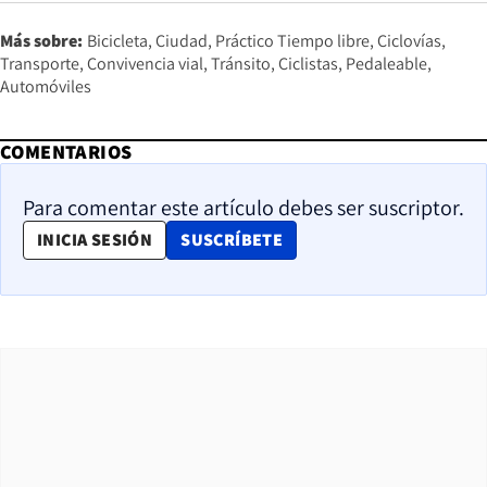
Más sobre:
Bicicleta
Ciudad
Práctico Tiempo libre
Ciclovías
Transporte
Convivencia vial
Tránsito
Ciclistas
Pedaleable
Automóviles
COMENTARIOS
Para comentar este artículo debes ser suscriptor.
OPENS IN NEW WINDOW
INICIA SESIÓN
SUSCRÍBETE