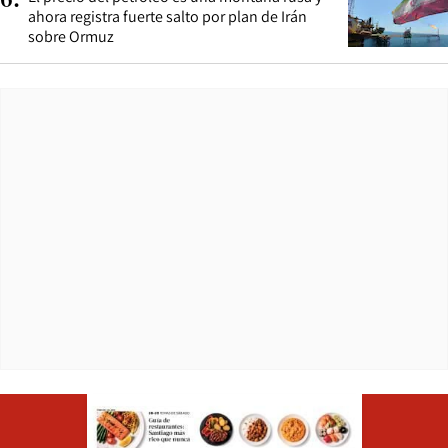
6
.
ahora registra fuerte salto por plan de Irán
sobre Ormuz
Opens in ne