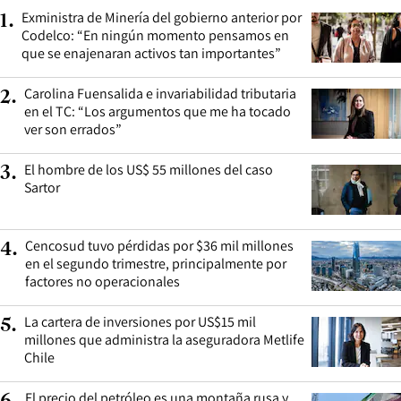
Exministra de Minería del gobierno anterior por
1
.
Codelco: “En ningún momento pensamos en
que se enajenaran activos tan importantes”
Carolina Fuensalida e invariabilidad tributaria
2
.
en el TC: “Los argumentos que me ha tocado
ver son errados”
El hombre de los US$ 55 millones del caso
3
.
Sartor
Cencosud tuvo pérdidas por $36 mil millones
4
.
en el segundo trimestre, principalmente por
factores no operacionales
La cartera de inversiones por US$15 mil
5
.
millones que administra la aseguradora Metlife
Chile
El precio del petróleo es una montaña rusa y