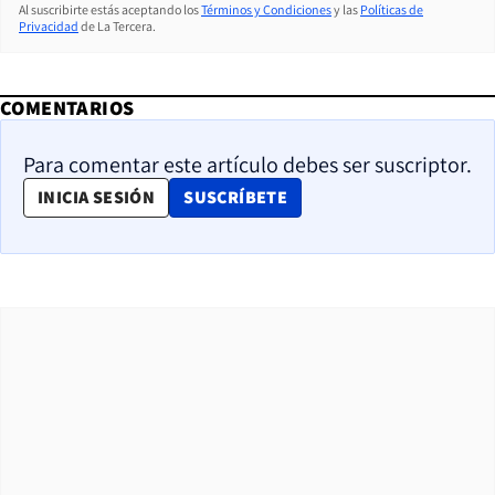
Al suscribirte estás aceptando los
Términos y Condiciones
y las
Políticas de
Privacidad
de La Tercera.
COMENTARIOS
Para comentar este artículo debes ser suscriptor.
OPENS IN NEW WINDOW
INICIA SESIÓN
SUSCRÍBETE