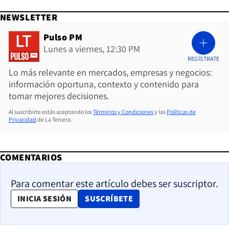
NEWSLETTER
Pulso PM
Lunes a viernes, 12:30 PM
REGÍSTRATE
Lo más relevante en mercados, empresas y negocios:
información oportuna, contexto y contenido para
tomar mejores decisiones.
Al suscribirte estás aceptando los
Términos y Condiciones
y las
Políticas de
Privacidad
de La Tercera.
COMENTARIOS
Para comentar este artículo debes ser suscriptor.
OPENS IN NEW WINDOW
INICIA SESIÓN
SUSCRÍBETE