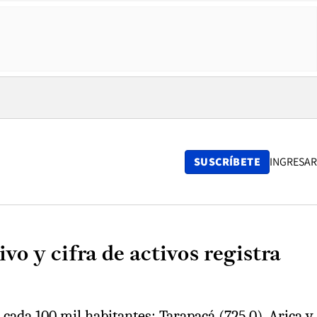
SUSCRÍBETE
INGRESAR
vo y cifra de activos registra
cada 100 mil habitantes: Tarapacá (725,0), Arica y