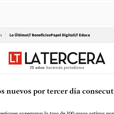
Opens in new window
os
Lo Último
LT Beneficios
Papel Digital
LT Educa
75 años
haciendo periodismo
s nuevos por tercer día consecuti
egiones superaron la tasa de 100 casos activos por 