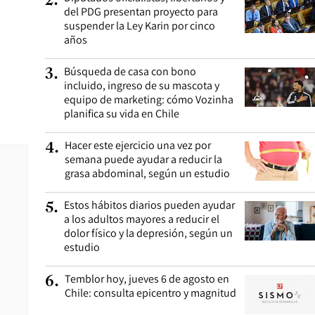
2
.
del PDG presentan proyecto para
suspender la Ley Karin por cinco
años
Búsqueda de casa con bono
3
.
incluido, ingreso de su mascota y
equipo de marketing: cómo Vozinha
planifica su vida en Chile
Hacer este ejercicio una vez por
4
.
semana puede ayudar a reducir la
grasa abdominal, según un estudio
Estos hábitos diarios pueden ayudar
5
.
a los adultos mayores a reducir el
dolor físico y la depresión, según un
estudio
Temblor hoy, jueves 6 de agosto en
6
.
Chile: consulta epicentro y magnitud