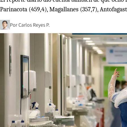
Parinacota (459,4), Magallanes (357,7), Antofagasta
Por
Carlos Reyes P.