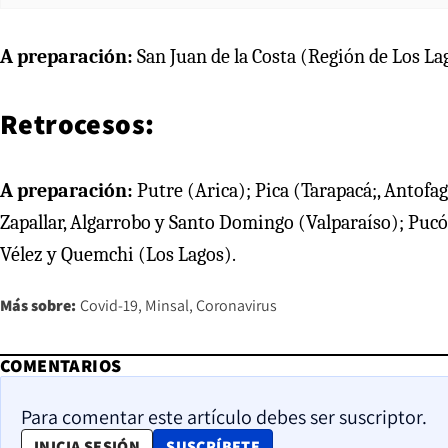
A preparación:
San Juan de la Costa (Región de Los La
Retrocesos:
A preparación:
Putre (Arica); Pica (Tarapacá;, Antof
Zapallar, Algarrobo y Santo Domingo (Valparaíso); Pucó
Vélez y Quemchi (Los Lagos).
Más sobre:
Covid-19
Minsal
Coronavirus
COMENTARIOS
Para comentar este artículo debes ser suscriptor.
OPENS IN NEW WINDOW
INICIA SESIÓN
SUSCRÍBETE