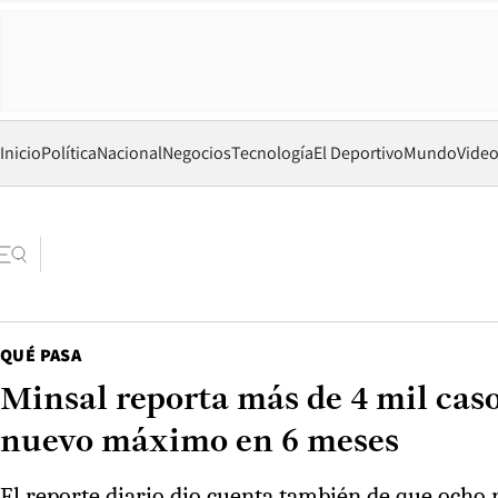
Inicio
Política
Nacional
Negocios
Tecnología
El Deportivo
Mundo
Vide
QUÉ PASA
Minsal reporta más de 4 mil caso
nuevo máximo en 6 meses
El reporte diario dio cuenta también de que ocho r