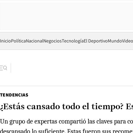
Inicio
Política
Nacional
Negocios
Tecnología
El Deportivo
Mundo
Vide
TENDENCIAS
¿Estás cansado todo el tiempo? E
Un grupo de expertas compartió las claves para co
descansado lo suficiente. Estas fueron sus recomen