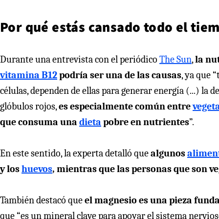
Por qué estás cansado todo el tiem
Durante una entrevista con el periódico
The Sun
,
la nu
vitamina B12
podría ser una de las causas
, ya que 
células, dependen de ellas para generar energía (...) la d
glóbulos rojos,
es especialmente común entre
veget
que consuma una
dieta
pobre en nutrientes
”.
En este sentido, la experta detalló que
algunos
alimen
y los
huevos
, mientras que las personas que son v
También destacó que
el magnesio es una pieza fund
que “es un mineral clave para apoyar el sistema nervios