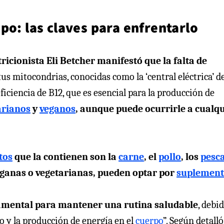
po: las claves para enfrentarlo
tricionista Eli Betcher manifestó que la falta de
“tus mitocondrias, conocidas como la ‘central eléctrica’ d
eficiencia de B12, que es esencial para la producción de
arianos
y
veganos
, aunque puede ocurrirle a cualq
tos
que la contienen son la
carne
, el
pollo
, los
pesc
eganas o vegetarianas, pueden optar por
suplement
amental para mantener una rutina saludable
, debi
o y la producción de energía en el
cuerpo
”. Según detalló