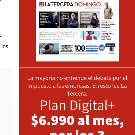
e
 los
La mayoría no entiende el debate por el
impuesto a las empresas. El resto lee La
Tercera.
Plan Digital+
$6.990 al mes,
por los 3