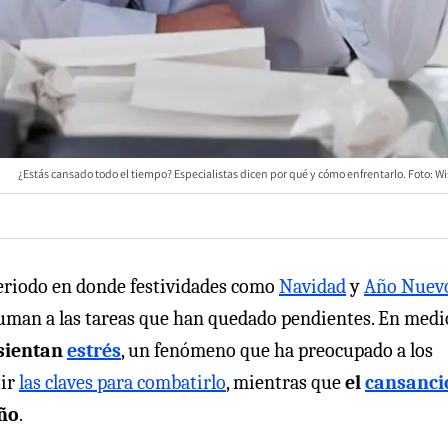
¿Estás cansado todo el tiempo? Especialistas dicen por qué y cómo enfrentarlo. Foto: W
periodo en donde festividades como
Navidad
y
Año Nuev
suman a las tareas que han quedado pendientes. En medi
 sientan
estrés
, un fenómeno que ha preocupado a los
tir
las claves para combatirlo
, mientras que
el
cansanci
año
.