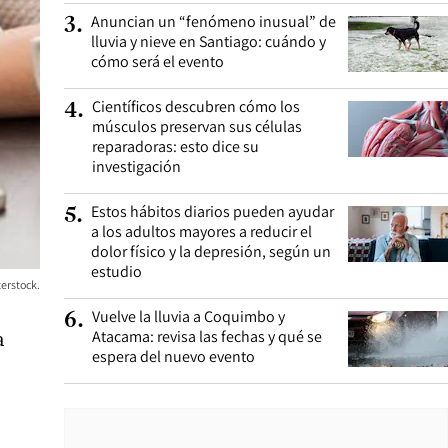
Anuncian un “fenómeno inusual” de
3
.
lluvia y nieve en Santiago: cuándo y
cómo será el evento
Científicos descubren cómo los
4
.
músculos preservan sus células
reparadoras: esto dice su
investigación
Estos hábitos diarios pueden ayudar
5
.
a los adultos mayores a reducir el
dolor físico y la depresión, según un
estudio
terstock.
Vuelve la lluvia a Coquimbo y
6
.
Atacama: revisa las fechas y qué se
a
espera del nuevo evento