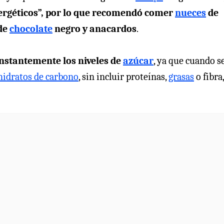
nergéticos”, por lo que recomendó comer
nueces
de
 de
chocolate
negro y anacardos
.
onstantemente los niveles de
azúcar
, ya que cuando s
hidratos de carbono
, sin incluir proteínas,
grasas
o fibra,