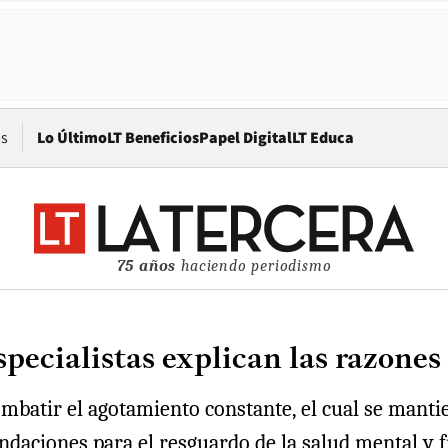
Opens in new window
os
Lo Último
LT Beneficios
Papel Digital
LT Educa
75 años
haciendo periodismo
specialistas explican las razone
mbatir el agotamiento constante, el cual se manti
daciones para el resguardo de la salud mental y fí