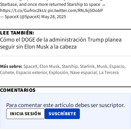
Starbase, and once more returned Starship to space →
https://t.co/Gufroc2kUz
pic.twitter.com/RNJkj5OobP
— SpaceX (@SpaceX)
May 28, 2025
LEE TAMBIÉN:
Cómo el DOGE de la administración Trump planea
seguir sin Elon Musk a la cabeza
Más sobre:
SpaceX
Elon Musk
Starship
Starlink
Musk
Espacio
Cohete
Espacio exterior
Explosión
Nave espacial
La Tercera
COMENTARIOS
Para comentar este artículo debes ser suscriptor.
OPENS IN NEW WINDOW
INICIA SESIÓN
SUSCRÍBETE