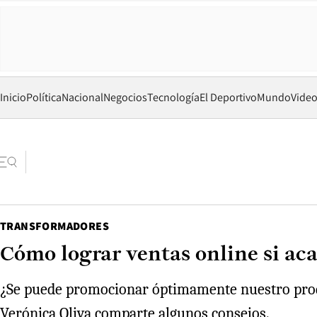
Inicio
Política
Nacional
Negocios
Tecnología
El Deportivo
Mundo
Vide
TRANSFORMADORES
Cómo lograr ventas online si aca
¿Se puede promocionar óptimamente nuestro produc
Verónica Oliva comparte algunos consejos.