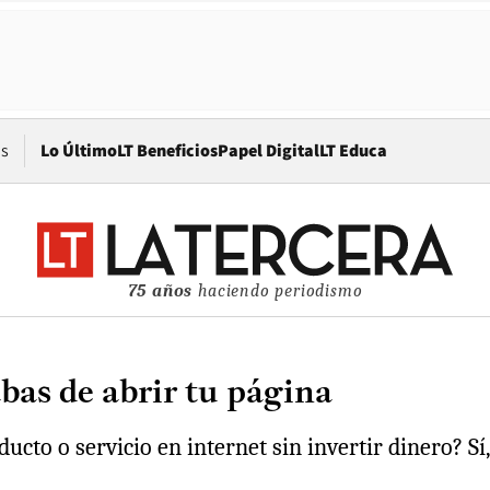
Opens in new window
os
Lo Último
LT Beneficios
Papel Digital
LT Educa
75 años
haciendo periodismo
bas de abrir tu página
to o servicio en internet sin invertir dinero? Sí