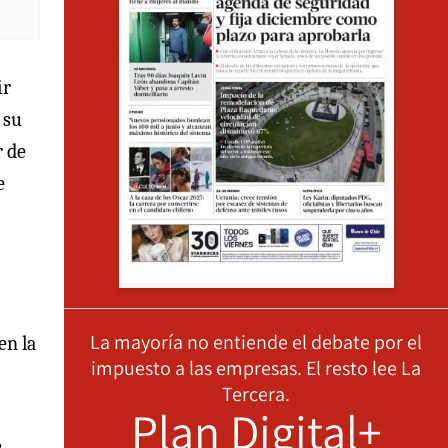
ir
 su
r de
e
La mayoría no entiende el debate por el
en la
impuesto a las empresas. El resto lee La
Tercera.
Plan Digital+
,