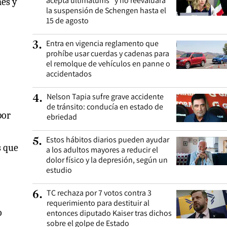
acepta ultimátums” y no reevaluará
nes y
la suspensión de Schengen hasta el
15 de agosto
Entra en vigencia reglamento que
3
.
prohíbe usar cuerdas y cadenas para
el remolque de vehículos en panne o
accidentados
Nelson Tapia sufre grave accidente
4
.
de tránsito: conducía en estado de
por
ebriedad
Estos hábitos diarios pueden ayudar
5
.
s que
a los adultos mayores a reducir el
dolor físico y la depresión, según un
estudio
TC rechaza por 7 votos contra 3
6
.
requerimiento para destituir al
o
entonces diputado Kaiser tras dichos
sobre el golpe de Estado