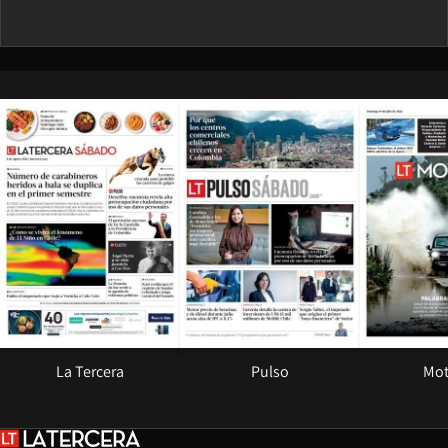
Opens in new window
Opens in ne
La Tercera
Pulso
Mot