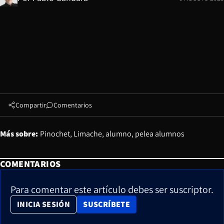
Compartir
Comentarios
Más sobre:
Pinochet
Limache
alumno
pelea alumnos
COMENTARIOS
Para comentar este artículo debes ser suscriptor.
OPENS IN NEW WINDOW
INICIA SESIÓN
SUSCRÍBETE