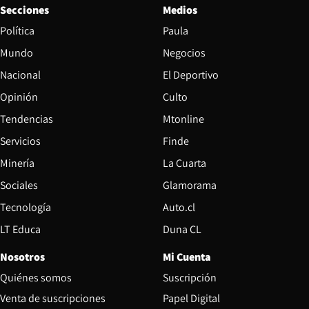
Secciones
Medios
Política
Paula
Mundo
Negocios
Nacional
El Deportivo
Opinión
Culto
Tendencias
Mtonline
Servicios
Finde
Opens in new window
Minería
La Cuarta
Opens in new wind
Sociales
Glamorama
Opens in new window
Tecnología
Auto.cl
Opens in new window
LT Educa
Duna CL
Nosotros
Mi Cuenta
Quiénes somos
Suscripción
Opens in new win
Venta de suscripciones
Papel Digital