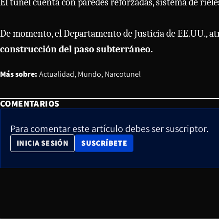
El túnel cuenta con paredes reforzadas, sistema de riele
De momento, el Departamento de Justicia de EE.UU., at
construcción del paso subterráneo.
Más sobre:
Actualidad
Mundo
Narcotunel
COMENTARIOS
Para comentar este artículo debes ser suscriptor.
OPENS IN NEW WINDOW
INICIA SESIÓN
SUSCRÍBETE