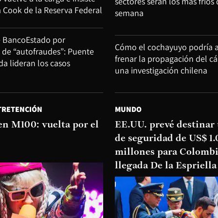
sectores serán los más fríos 
a Cook de la Reserva Federal
semana
e BancoEstado por
Cómo el cochayuyo podría 
d de “autofraudes”: Puente
frenar la propagación del c
ida lideran los casos
una investigación chilena
TRETENCIÓN
MUNDO
en M100: vuelta por el
EE.UU. prevé destinar
de seguridad de US$ 1
millones para Colombi
llegada De la Espriella