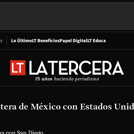
Opens in new window
os
Lo Último
LT Beneficios
Papel Digital
LT Educa
75 años
haciendo periodismo
ntera de México con Estados Uni
na con San Diego.