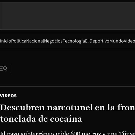
Inicio
Política
Nacional
Negocios
Tecnología
El Deportivo
Mundo
Vide
VIDEOS
Descubren narcotunel en la fro
tonelada de cocaína
El paso subterráneo mide 600 metros y une Tijua