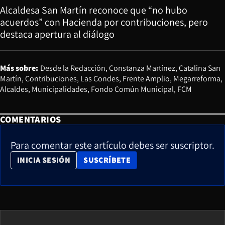
Alcaldesa San Martín reconoce que “no hubo
acuerdos” con Hacienda por contribuciones, pero
destaca apertura al diálogo
Más sobre:
Desde la Redacción
Constanza Martínez
Catalina San
Martín
Contribuciones
Las Condes
Frente Amplio
Megarreforma
Alcaldes
Municipalidades
Fondo Común Municipal
FCM
COMENTARIOS
Para comentar este artículo debes ser suscriptor.
OPENS IN NEW WINDOW
INICIA SESIÓN
SUSCRÍBETE