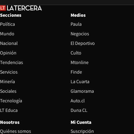
Secciones
Medios
Política
Paula
Mundo
Negocios
Nacional
El Deportivo
Opinión
Culto
Tendencias
Mtonline
Servicios
Finde
Opens in new window
Minería
La Cuarta
Opens in new wind
Sociales
Glamorama
Opens in new window
Tecnología
Auto.cl
Opens in new window
LT Educa
Duna CL
Nosotros
Mi Cuenta
Quiénes somos
Suscripción