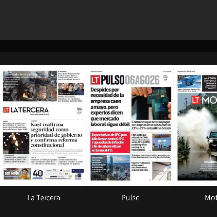
Opens in new window
Opens in ne
La Tercera
Pulso
Mot