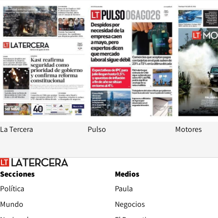
Opens in new window
Opens in ne
La Tercera
Pulso
Motores
Secciones
Medios
Política
Paula
Mundo
Negocios