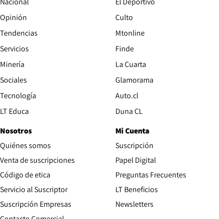
Nacional
El Deportivo
Opinión
Culto
Tendencias
Mtonline
Servicios
Finde
Opens in new window
Minería
La Cuarta
Opens in new wind
Sociales
Glamorama
Opens in new window
Tecnología
Auto.cl
Opens in new window
LT Educa
Duna CL
Nosotros
Mi Cuenta
Quiénes somos
Suscripción
Opens in new win
Venta de suscripciones
Papel Digital
Opens in new window
Código de etica
Preguntas Frecuentes
Servicio al Suscriptor
LT Beneficios
Suscripción Empresas
Newsletters
Opens in new window
Contacto Comercial