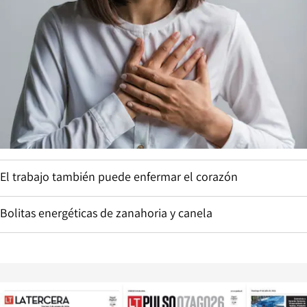
El trabajo también puede enfermar el corazón
Bolitas energéticas de zanahoria y canela
Opens in new window
Opens in ne