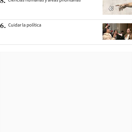
5
.
Cuidar la política
6
.